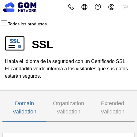
Todos los productos
Todos los productos
Todos los productos
Todos los productos
Todos los productos
Todos los productos
Todos los productos
Dominios
Sitios web
Hosting
Seguridad
Marketing
Correo electrónico
SSL
Registro de dominio
Creador de páginas web
cPanel
Seguridad del sitio web
Email Marketing
Correo profesional
Habla el idioma de la seguridad con un Certificado SSL.
Registro por volumen
WordPress
WordPress
SSL
SEO
El candadito verde informa a los visitantes que sus datos
estarán seguros.
Transferencia de dominios
Web Hosting Plus
Servicio SSL administrado
Transferencias masivas
VPS
Copia de seguridad del sitio web
Domain
Organization
Extended
Validation
Validation
Validation